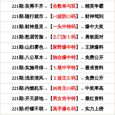
221期:良莠不齐→【
合数单与双
】←精英争霸
221期:随行就市→【
㈠波防㈡码
】←财神驾到
221期:财神显灵→【
一头中特码
】←爆中大奖
221期:愁眉苦脸→【
⒉门加⒈码
】←勇敢面对
221期:山归雾色→【
家野爆中特
】←王牌爆料
221期:八公草木→【
独合爆中特
】←免费公开
221期:实施寻得→【
⒈尾中平特
】←最准资料
221期:浅若清风→【
１波主⒉码
】←免费公开
221期:内燃机车→【
㈣肖主㈧码
】←中奖率高
221期:开天辟地→【
男女肖中特
】←最红资料
221期:柠檬不萌→【
高手爆⒍码
】←实力上榜