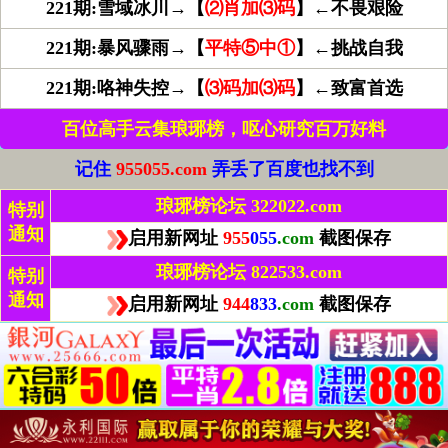
221期:雪域冰川→【
⑵肖加⑶码
】←不畏艰险
221期:暴风骤雨→【
平特⑤中①
】←挑战自我
221期:咯神失控→【
⑶码加⑶码
】←致富首选
百位高手云集琅琊榜，呕心研究百万好料
记住
955055.com
弄丢了百度也找不到
琅琊榜论坛 322022.com
特别
通知
启用新网址
955
055
.com
截图保存
琅琊榜论坛 822533
.com
特别
通知
启用新网址
944
833
.com
截图保存