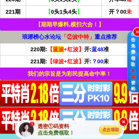
221期
【
0头1头4头
】
开？00
未
【期期早爆料,横扫六合！】
点
琅琊榜心水论坛
「②波中特」
重点推荐
击
免
220期:
【
蓝波
+红波】
开:
蓝48
准
费
领
221期:
【绿波+红波】
开:
？00
未
取
本
我们的宗旨是为彩民提高命中率！
期
资
料
×
透密①码资料
点击免费领取！