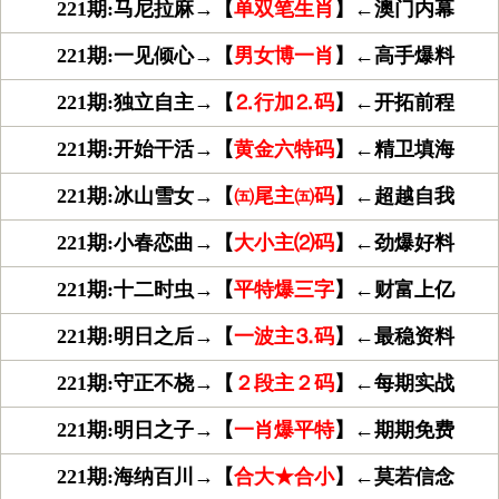
221期:马尼拉麻→【
单双笔生肖
】←澳门内幕
221期:一见倾心→【
男女博一肖
】←高手爆料
221期:独立自主→【
⒉行加⒉码
】←开拓前程
221期:开始干活→【
黄金六特码
】←精卫填海
221期:冰山雪女→【
㈤尾主㈤码
】←超越自我
221期:小春恋曲→【
大小主⑵码
】←劲爆好料
221期:十二时虫→【
平特爆三字
】←财富上亿
221期:明日之后→【
一波主⒊码
】←最稳资料
221期:守正不桡→【
２段主２码
】←每期实战
221期:明日之子→【
一肖爆平特
】←期期免费
221期:海纳百川→【
合大★合小
】←莫若信念