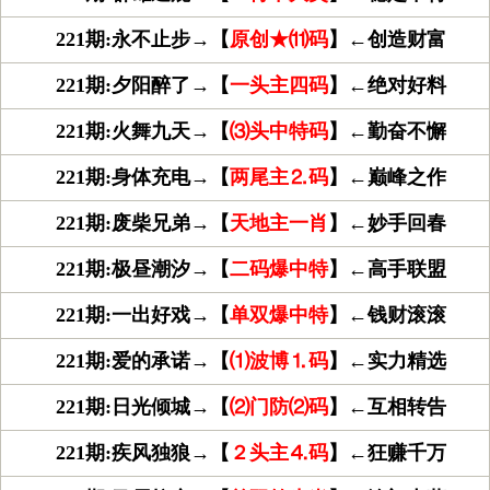
221期:永不止步→【
原创★⑾码
】←创造财富
221期:夕阳醉了→【
一头主四码
】←绝对好料
221期:火舞九天→【
⑶头中特码
】←勤奋不懈
221期:身体充电→【
两尾主⒉码
】←巅峰之作
221期:废柴兄弟→【
天地主一肖
】←妙手回春
221期:极昼潮汐→【
二码爆中特
】←高手联盟
221期:一出好戏→【
单双爆中特
】←钱财滚滚
221期:爱的承诺→【
⑴波博⒈码
】←实力精选
221期:日光倾城→【
⑵门防⑵码
】←互相转告
221期:疾风独狼→【
２头主⒋码
】←狂赚千万