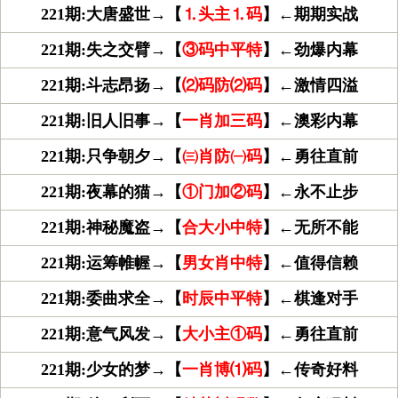
221期:大唐盛世→【
⒈头主⒈码
】←期期实战
221期:失之交臂→【
③码中平特
】←劲爆内幕
221期:斗志昂扬→【
⑵码防⑵码
】←激情四溢
221期:旧人旧事→【
一肖加三码
】←澳彩内幕
221期:只争朝夕→【
㈢肖防㈠码
】←勇往直前
221期:夜幕的猫→【
①门加②码
】←永不止步
221期:神秘魔盗→【
合大小中特
】←无所不能
221期:运筹帷幄→【
男女肖中特
】←值得信赖
221期:委曲求全→【
时辰中平特
】←棋逢对手
221期:意气风发→【
大小主①码
】←勇往直前
221期:少女的梦→【
一肖博⑴码
】←传奇好料