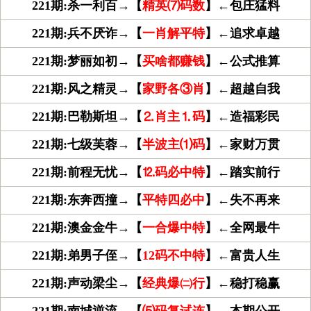
221期:杀一利百→【
精英⑺码数
】←包庄猛料
221期:兵不厌诈→【
一肖解平特
】←追求卓越
221期:梦丽如初→【
买啥都赚钱
】←公式推算
221期:风之精灵→【
家野各③肖
】←超越自我
221期:巴勒斯坦→【
⒉肖主⒈码
】←造福彩民
221期:七级芙蓉→【
半波主⑴码
】←家财万贯
221期:前程无忧→【
⒓码必中特
】←踏实前行
221期:东奔西撞→【
平特四必中
】←失不再来
221期:澳金金牛→【
一合爆中特
】←全网最牛
221期:弟男子侄→【
12码不中特
】←富贵人生
221期:声动梁尘→【
经典爆㈡行
】←稳打稳赢
221期:南城逆流→【
⑸码复试连
】←本期公开