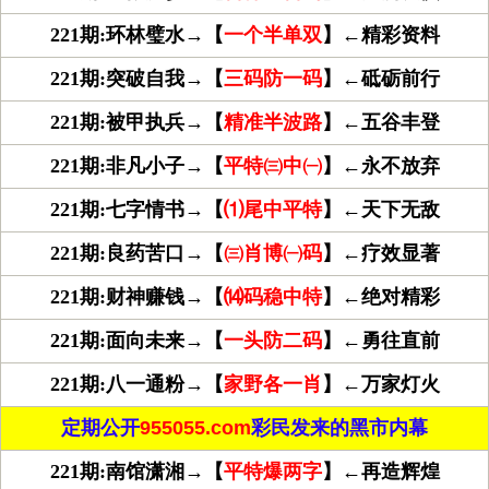
221期:环林璧水→【
一个半单双
】←精彩资料
221期:突破自我→【
三码防一码
】←砥砺前行
221期:被甲执兵→【
精准半波路
】←五谷丰登
221期:非凡小子→【
平特㈢中㈠
】←永不放弃
221期:七字情书→【
⑴尾中平特
】←天下无敌
221期:良药苦口→【
㈢肖博㈠码
】←疗效显著
221期:财神赚钱→【
⒁码稳中特
】←绝对精彩
221期:面向未来→【
一头防二码
】←勇往直前
221期:八一通粉→【
家野各一肖
】←万家灯火
定期公开
955055.com
彩民发来的黑市内幕
221期:南馆潇湘→【
平特爆两字
】←再造辉煌