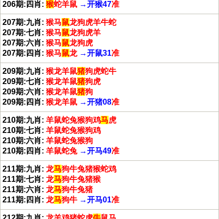
206期:四肖:
猴
蛇羊鼠
→开猴47
准
207期:九肖:
猴马
鼠
龙狗虎羊牛蛇
207期:七肖:
猴马
鼠
龙狗虎羊
207期:六肖:
猴马
鼠
龙狗虎
207期:四肖:
猴马
鼠
龙
→开鼠31
准
209期:九肖:
猴龙羊鼠
猪
狗虎蛇牛
209期:七肖:
猴龙羊鼠
猪
狗虎
209期:六肖:
猴龙羊鼠
猪
狗
209期:四肖:
猴龙羊鼠
→开猪08
准
210期:九肖:
羊鼠蛇兔猴狗鸡
马
虎
210期:七肖:
羊鼠蛇兔猴狗鸡
210期:六肖:
羊鼠蛇兔猴狗
210期:四肖:
羊鼠蛇兔
→开马49
准
211期:九肖:
龙
马
狗牛兔猪猴蛇鸡
211期:七肖:
龙
马
狗牛兔猪猴
211期:六肖:
龙
马
狗牛兔猪
211期:四肖:
龙
马
狗牛
→开马01
准
212期:九肖:
龙羊鸡猪蛇虎
牛
鼠马