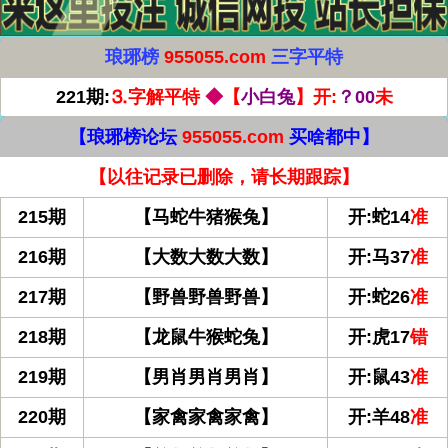
琅琊榜
955055.com
三字平特
221期:
⒊字解平特
◆
【
小白兔
】开:
？00
未
【琅琊榜论坛
955055.com
买啥都中】
【以往记录已删除，请长期跟踪】
215期
【马蛇牛猪猴兔】
开:蛇14
准
216期
【大数大数大数】
开:马37
准
217期
【野兽野兽野兽】
开:蛇26
准
218期
【龙鼠牛猴蛇兔】
开:虎17
错
219期
【男肖男肖男肖】
开:鼠43
准
220期
【家禽家禽家禽】
开:羊48
准